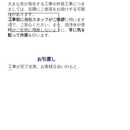
大きな音が発生する工事や外装工事につき
ましては、近隣にご迷惑をお掛けする可能
性があります。
工事前に当社スタッフがご挨拶
に伺います
ので、ご安心ください。
また、洗浄水や塗
料がご近所に飛散しないように、
常に気を
配って作業
を行います。
5
お引渡し
工事が完了次第、お客様立会いのもと、
隅々までチェックをしていただきます。
チェック完了後、当社独自の
工事保証書
を
お渡しいたします。
その他、何でもご質問などございました
ら、遠慮せずにスタッフにお尋ねくださ
い。
6
アフターサービス
当社では工事が完了したら終わりではあり